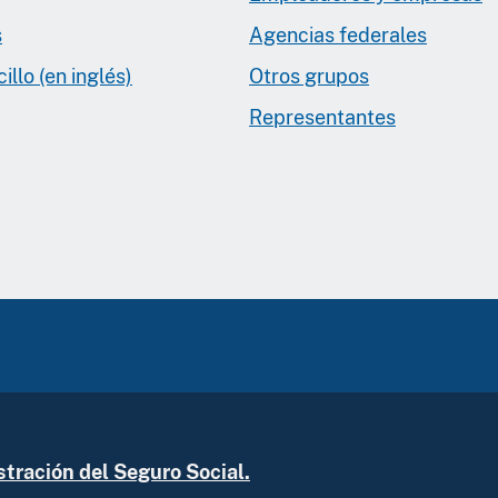
s
Agencias federales
llo (en inglés)
Otros grupos
Representantes
tración del Seguro Social.