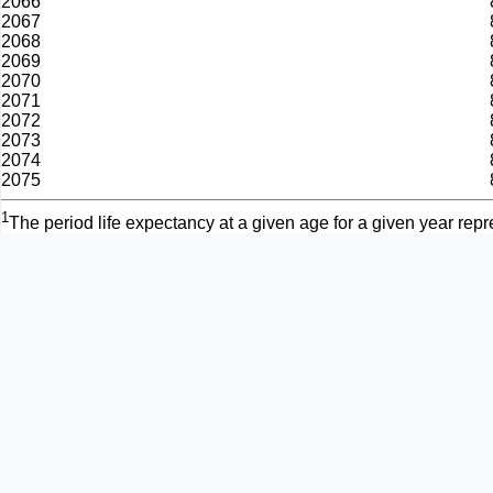
2066
2067
2068
2069
2070
2071
2072
2073
2074
2075
1
The period life expectancy at a given age for a given year rep