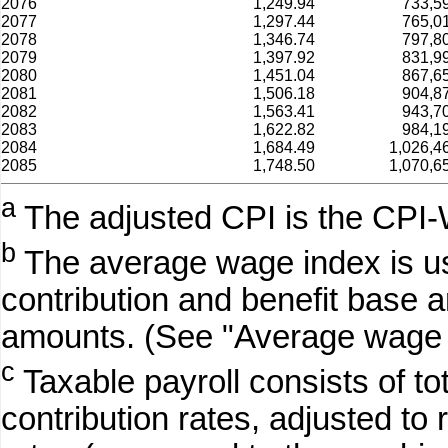
2076
1,249.94
733,5
2077
1,297.44
765,0
2078
1,346.74
797,8
2079
1,397.92
831,9
2080
1,451.04
867,6
2081
1,506.18
904,8
2082
1,563.41
943,7
2083
1,622.82
984,1
2084
1,684.49
1,026,4
2085
1,748.50
1,070,6
a
The adjusted CPI is the CPI-
b
The average wage index is use
contribution and benefit base
amounts. (See "Average wage 
c
Taxable payroll consists of t
contribution rates, adjusted to r