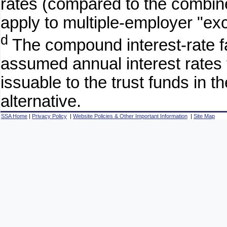
rates (compared to the combi
apply to multiple-employer "e
d
The compound interest-rate fa
assumed annual interest rates f
issuable to the trust funds in 
alternative.
SSA Home
|
Privacy Policy
|
Website Policies & Other Important Information
|
Site Map