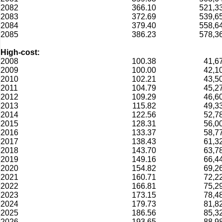
2082
366.10
521,3
2083
372.69
539,6
2084
379.40
558,6
2085
386.23
578,3
High-cost:
2008
100.38
41,6
2009
100.00
42,1
2010
102.21
43,5
2011
104.79
45,2
2012
109.29
46,6
2013
115.82
49,3
2014
122.56
52,7
2015
128.31
56,0
2016
133.37
58,7
2017
138.43
61,3
2018
143.70
63,7
2019
149.16
66,4
2020
154.82
69,2
2021
160.71
72,2
2022
166.81
75,2
2023
173.15
78,4
2024
179.73
81,8
2025
186.56
85,3
2026
193.65
88,9