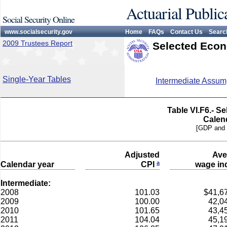
Actuarial Public
Social Security Online
www.socialsecurity.gov
Home
FAQs
Contact Us
Searc
2009 Trustees Report
Selected Econ
Single-Year Tables
Intermediate Assum
Table VI.F6.- S
Calen
[GDP and t
Adjusted
Ave
a
Calendar year
CPI
wage in
Intermediate:
2008
101.03
$41,6
2009
100.00
42,0
2010
101.65
43,4
2011
104.04
45,1