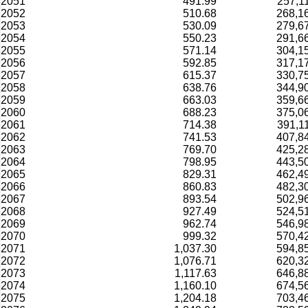
2051
491.99
257,1
2052
510.68
268,1
2053
530.09
279,6
2054
550.23
291,6
2055
571.14
304,1
2056
592.85
317,1
2057
615.37
330,7
2058
638.76
344,9
2059
663.03
359,6
2060
688.23
375,0
2061
714.38
391,1
2062
741.53
407,8
2063
769.70
425,2
2064
798.95
443,5
2065
829.31
462,4
2066
860.83
482,3
2067
893.54
502,9
2068
927.49
524,5
2069
962.74
546,9
2070
999.32
570,4
2071
1,037.30
594,8
2072
1,076.71
620,3
2073
1,117.63
646,8
2074
1,160.10
674,5
2075
1,204.18
703,4