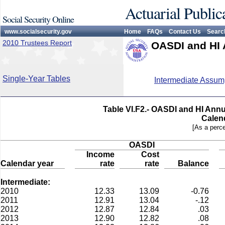
Actuarial Public
Social Security Online
www.socialsecurity.gov
Home
FAQs
Contact Us
Searc
2010 Trustees Report
OASDI and HI 
Single-Year Tables
Intermediate Assum
Table VI.F2.- OASDI and HI Ann
Calen
[As a perce
OASDI
Income
Cost
Calendar year
rate
rate
Balance
Intermediate:
2010
12.33
13.09
-0.76
2011
12.91
13.04
-.12
2012
12.87
12.84
.03
2013
12.90
12.82
.08