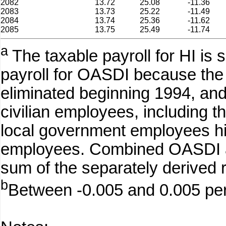
2082
13.72
25.08
-11.36
2083
13.73
25.22
-11.49
2084
13.74
25.36
-11.62
2085
13.75
25.49
-11.74
a
The taxable payroll for HI is s
payroll for OASDI because th
eliminated beginning 1994, and
civilian employees, including t
local government employees hire
employees. Combined OASDI a
sum of the separately derived 
b
Between -0.005 and 0.005 perc