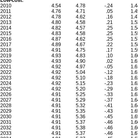
Low-cost:
2010
4.54
4.78
-.24
1.4
2011
4.76
4.71
.05
1.4
2012
4.78
4.62
.16
1.4
2013
4.80
4.58
.21
1.5
2014
4.82
4.57
.25
1.5
2015
4.83
4.58
.25
1.5
2016
4.87
4.62
.25
1.5
2017
4.89
4.67
.22
1.5
2018
4.91
4.75
.17
1.5
2019
4.93
4.83
.10
1.6
2020
4.93
4.90
.02
1.6
2021
4.92
4.97
-.05
1.6
2022
4.92
5.04
-.12
1.6
2023
4.92
5.10
-.18
1.6
2024
4.92
5.15
-.23
1.6
2025
4.92
5.20
-.29
1.6
2026
4.91
5.25
-.33
1.6
2027
4.91
5.29
-.37
1.6
2028
4.91
5.32
-.41
1.6
2029
4.91
5.35
-.43
1.6
2030
4.91
5.36
-.45
1.6
2031
4.91
5.37
-.46
1.6
2032
4.91
5.38
-.46
1.6
2033
4.91
5.37
-.46
1.6