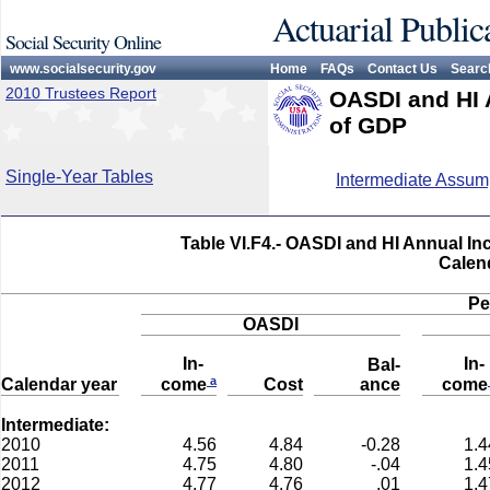
Actuarial Public
Social Security Online
www.socialsecurity.gov
Home
FAQs
Contact Us
Searc
2010 Trustees Report
OASDI and HI 
of GDP
Single-Year Tables
Intermediate Assum
Table VI.F4.- OASDI and HI Annual In
Calen
Pe
OASDI
In-
In
Bal-
a
Calendar year
Cost
ance
come
come
Intermediate:
2010
4.56
4.84
-0.28
1.4
2011
4.75
4.80
-.04
1.4
2012
4.77
4.76
.01
1.4