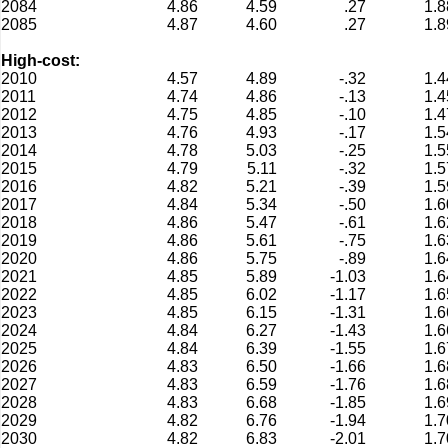
2084
4.86
4.59
.27
1.8
2085
4.87
4.60
.27
1.8
High-cost:
2010
4.57
4.89
-.32
1.4
2011
4.74
4.86
-.13
1.4
2012
4.75
4.85
-.10
1.4
2013
4.76
4.93
-.17
1.5
2014
4.78
5.03
-.25
1.5
2015
4.79
5.11
-.32
1.5
2016
4.82
5.21
-.39
1.5
2017
4.84
5.34
-.50
1.6
2018
4.86
5.47
-.61
1.6
2019
4.86
5.61
-.75
1.6
2020
4.86
5.75
-.89
1.6
2021
4.85
5.89
-1.03
1.6
2022
4.85
6.02
-1.17
1.6
2023
4.85
6.15
-1.31
1.6
2024
4.84
6.27
-1.43
1.6
2025
4.84
6.39
-1.55
1.6
2026
4.83
6.50
-1.66
1.6
2027
4.83
6.59
-1.76
1.6
2028
4.83
6.68
-1.85
1.6
2029
4.82
6.76
-1.94
1.7
2030
4.82
6.83
-2.01
1.7