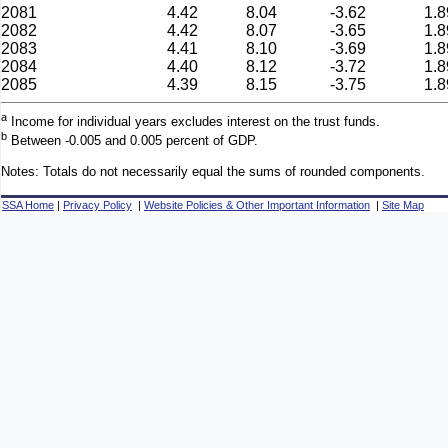
2081
4.42
8.04
-3.62
1.8
2082
4.42
8.07
-3.65
1.8
2083
4.41
8.10
-3.69
1.8
2084
4.40
8.12
-3.72
1.8
2085
4.39
8.15
-3.75
1.8
a
Income for individual years excludes interest on the trust funds.
b
Between -0.005 and 0.005 percent of GDP.
Notes: Totals do not necessarily equal the sums of rounded components.
SSA Home
|
Privacy Policy
|
Website Policies & Other Important Information
|
Site Map