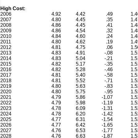
High Cost:
2006
4.92
4.42
.49
1.4
2007
4.80
4.45
.35
1.4
2008
4.86
4.45
.41
1.4
2009
4.86
4.54
.32
1.4
2010
4.84
4.60
.24
1.4
2011
4.80
4.62
.19
1.4
2012
4.81
4.75
.06
1.5
2013
4.83
4.91
-.08
1.5
2014
4.83
5.04
-.21
1.5
2015
4.82
5.17
-.35
1.5
2016
4.82
5.28
-.46
1.5
2017
4.81
5.40
-.58
1.5
2018
4.81
5.52
-.71
1.5
2019
4.80
5.63
-.83
1.5
2020
4.80
5.75
-.95
1.5
2021
4.79
5.86
-1.07
1.5
2022
4.79
5.98
-1.19
1.5
2023
4.78
6.09
-1.31
1.5
2024
4.78
6.20
-1.42
1.5
2025
4.77
6.31
-1.54
1.5
2026
4.77
6.42
-1.65
1.5
2027
4.76
6.53
-1.77
1.5
2028
4.76
6.63
-1.87
1.5