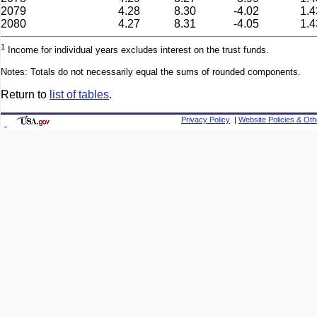
2079
4.28
8.30
-4.02
1.4
2080
4.27
8.31
-4.05
1.4
1
Income for individual years excludes interest on the trust funds.
Notes: Totals do not necessarily equal the sums of rounded components.
Return to
list of tables
.
Privacy Policy
|
Website Policies & Oth