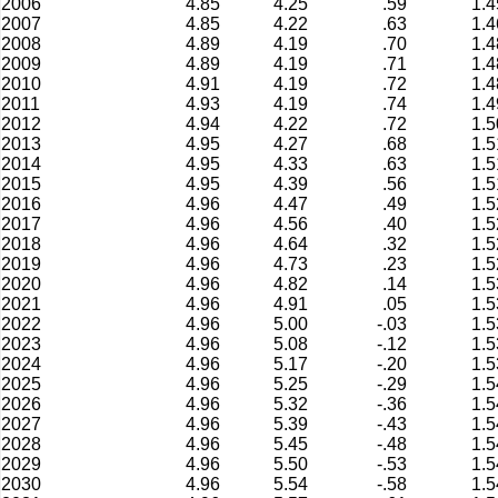
2006
4.85
4.25
.59
1.4
2007
4.85
4.22
.63
1.4
2008
4.89
4.19
.70
1.4
2009
4.89
4.19
.71
1.4
2010
4.91
4.19
.72
1.4
2011
4.93
4.19
.74
1.4
2012
4.94
4.22
.72
1.5
2013
4.95
4.27
.68
1.5
2014
4.95
4.33
.63
1.5
2015
4.95
4.39
.56
1.5
2016
4.96
4.47
.49
1.5
2017
4.96
4.56
.40
1.5
2018
4.96
4.64
.32
1.5
2019
4.96
4.73
.23
1.5
2020
4.96
4.82
.14
1.5
2021
4.96
4.91
.05
1.5
2022
4.96
5.00
-.03
1.5
2023
4.96
5.08
-.12
1.5
2024
4.96
5.17
-.20
1.5
2025
4.96
5.25
-.29
1.5
2026
4.96
5.32
-.36
1.5
2027
4.96
5.39
-.43
1.5
2028
4.96
5.45
-.48
1.5
2029
4.96
5.50
-.53
1.5
2030
4.96
5.54
-.58
1.5