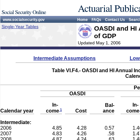
Actuarial Public
Social Security Online
www.socialsecurity.gov
Home
FAQs
Contact Us
Searc
Single-Year Tables
OASDI and HI 
of GDP
Updated May 1, 2006
Intermediate Assumptions
Low
Table VI.F4.- OASDI and HI Annual I
Calen
Pe
OASDI
In-
In
Bal-
1
Calendar year
Cost
ance
come
come
Intermediate:
2006
4.85
4.28
0.57
1.4
2007
4.83
4.26
.58
1.4
2008
4.87
4.24
.63
1.4