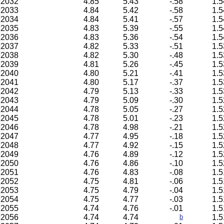
2032
4.85
5.43
-.58
1.5
2033
4.84
5.42
-.58
1.5
2034
4.84
5.41
-.57
1.5
2035
4.83
5.39
-.55
1.5
2036
4.83
5.36
-.54
1.5
2037
4.82
5.33
-.51
1.5
2038
4.82
5.30
-.48
1.5
2039
4.81
5.26
-.45
1.5
2040
4.80
5.21
-.41
1.5
2041
4.80
5.17
-.37
1.5
2042
4.79
5.13
-.33
1.5
2043
4.79
5.09
-.30
1.5
2044
4.78
5.05
-.27
1.5
2045
4.78
5.01
-.23
1.5
2046
4.78
4.98
-.21
1.5
2047
4.77
4.95
-.18
1.5
2048
4.77
4.92
-.15
1.5
2049
4.76
4.89
-.12
1.5
2050
4.76
4.86
-.10
1.5
2051
4.76
4.83
-.08
1.5
2052
4.75
4.81
-.06
1.5
2053
4.75
4.79
-.04
1.5
2054
4.75
4.77
-.03
1.5
2055
4.74
4.76
-.01
1.5
2056
4.74
4.74
b
1.5