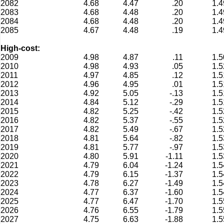
2082
4.68
4.47
.20
1.4
2083
4.68
4.48
.20
1.4
2084
4.68
4.48
.20
1.4
2085
4.67
4.48
.19
1.4
High-cost:
2009
4.98
4.87
.11
1.5
2010
4.98
4.93
.05
1.5
2011
4.97
4.85
.12
1.5
2012
4.96
4.95
.01
1.5
2013
4.92
5.05
-.13
1.5
2014
4.84
5.12
-.29
1.5
2015
4.82
5.25
-.42
1.5
2016
4.82
5.37
-.55
1.5
2017
4.82
5.49
-.67
1.5
2018
4.81
5.64
-.82
1.5
2019
4.81
5.77
-.97
1.5
2020
4.80
5.91
-1.11
1.5
2021
4.79
6.04
-1.24
1.5
2022
4.79
6.15
-1.37
1.5
2023
4.78
6.27
-1.49
1.5
2024
4.77
6.37
-1.60
1.5
2025
4.77
6.47
-1.70
1.5
2026
4.76
6.55
-1.79
1.5
2027
4.75
6.63
-1.88
1.5