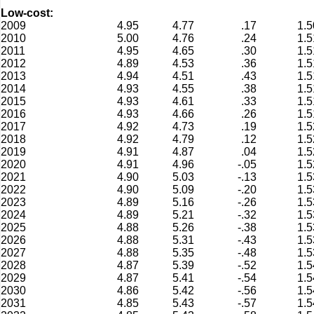
Low-cost:
2009
4.95
4.77
.17
1.5
2010
5.00
4.76
.24
1.5
2011
4.95
4.65
.30
1.5
2012
4.89
4.53
.36
1.5
2013
4.94
4.51
.43
1.5
2014
4.93
4.55
.38
1.5
2015
4.93
4.61
.33
1.5
2016
4.93
4.66
.26
1.5
2017
4.92
4.73
.19
1.5
2018
4.92
4.79
.12
1.5
2019
4.91
4.87
.04
1.5
2020
4.91
4.96
-.05
1.5
2021
4.90
5.03
-.13
1.5
2022
4.90
5.09
-.20
1.5
2023
4.89
5.16
-.26
1.5
2024
4.89
5.21
-.32
1.5
2025
4.88
5.26
-.38
1.5
2026
4.88
5.31
-.43
1.5
2027
4.88
5.35
-.48
1.5
2028
4.87
5.39
-.52
1.5
2029
4.87
5.41
-.54
1.5
2030
4.86
5.42
-.56
1.5
2031
4.85
5.43
-.57
1.5