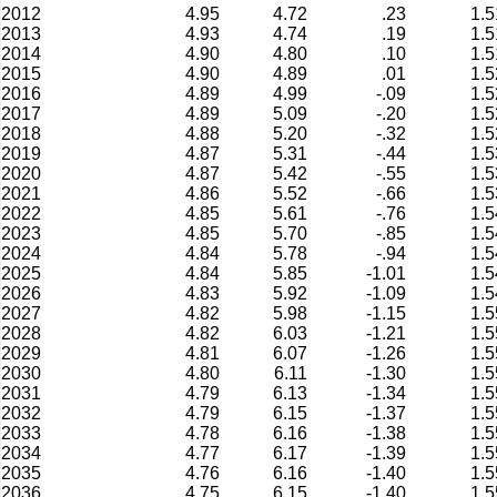
2012
4.95
4.72
.23
1.5
2013
4.93
4.74
.19
1.5
2014
4.90
4.80
.10
1.5
2015
4.90
4.89
.01
1.5
2016
4.89
4.99
-.09
1.5
2017
4.89
5.09
-.20
1.5
2018
4.88
5.20
-.32
1.5
2019
4.87
5.31
-.44
1.5
2020
4.87
5.42
-.55
1.5
2021
4.86
5.52
-.66
1.5
2022
4.85
5.61
-.76
1.5
2023
4.85
5.70
-.85
1.5
2024
4.84
5.78
-.94
1.5
2025
4.84
5.85
-1.01
1.5
2026
4.83
5.92
-1.09
1.5
2027
4.82
5.98
-1.15
1.5
2028
4.82
6.03
-1.21
1.5
2029
4.81
6.07
-1.26
1.5
2030
4.80
6.11
-1.30
1.5
2031
4.79
6.13
-1.34
1.5
2032
4.79
6.15
-1.37
1.5
2033
4.78
6.16
-1.38
1.5
2034
4.77
6.17
-1.39
1.5
2035
4.76
6.16
-1.40
1.5
2036
4.75
6.15
-1.40
1.5