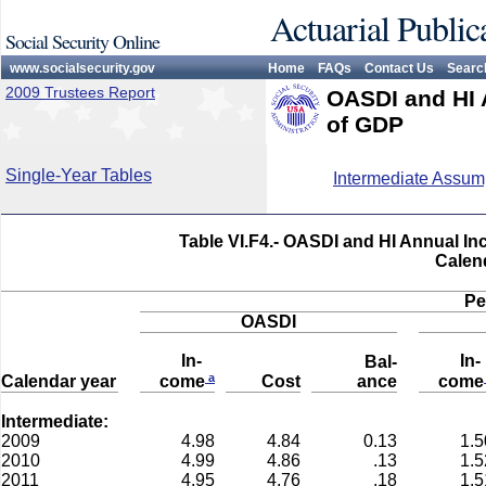
Actuarial Public
Social Security Online
www.socialsecurity.gov
Home
FAQs
Contact Us
Searc
2009 Trustees Report
OASDI and HI 
of GDP
Single-Year Tables
Intermediate Assum
Table VI.F4.- OASDI and HI Annual In
Calen
Pe
OASDI
In-
In
Bal-
a
Calendar year
Cost
ance
come
come
Intermediate:
2009
4.98
4.84
0.13
1.5
2010
4.99
4.86
.13
1.5
2011
4.95
4.76
.18
1.5