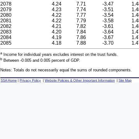
2078
4.24
7.71
-3.47
1.4
2079
4.23
7.74
-3.51
1.4
2080
4.22
7.77
-3.54
1.4
2081
4.22
7.79
-3.58
1.4
2082
4.21
7.82
-3.61
1.4
2083
4.20
7.84
-3.64
1.4
2084
4.19
7.86
-3.67
1.4
2085
4.18
7.88
-3.70
1.4
a
Income for individual years excludes interest on the trust funds.
b
Between -0.005 and 0.005 percent of GDP.
Notes: Totals do not necessarily equal the sums of rounded components.
SSA Home
|
Privacy Policy
|
Website Policies & Other Important Information
|
Site Map