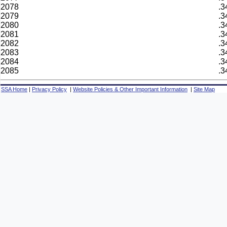
2078
.3
2079
.3
2080
.3
2081
.3
2082
.3
2083
.3
2084
.3
2085
.3
SSA Home
|
Privacy Policy
|
Website Policies & Other Important Information
|
Site Map