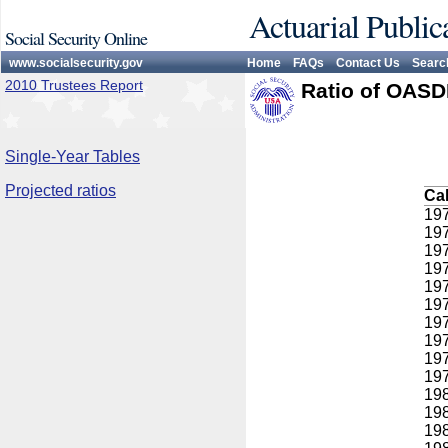
Actuarial Public
Social Security Online
www.socialsecurity.gov
Home
FAQs
Contact Us
Searc
2010 Trustees Report
Ratio of OASD
Single-Year Tables
Projected ratios
Ca
19
19
19
19
19
19
19
19
19
19
19
19
19