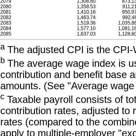
2079
1,308.80
873,1
2080
1,358.53
911,2
2081
1,410.16
950,9
2082
1,463.74
992,4
2083
1,519.36
1,035,8
2084
1,577.10
1,081,1
2085
1,637.03
1,128,6
a
The adjusted CPI is the CPI-
b
The average wage index is use
contribution and benefit base
amounts. (See "Average wage 
c
Taxable payroll consists of t
contribution rates, adjusted to r
rates (compared to the combi
apply to multiple-employer "e