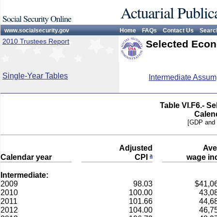
Actuarial Public
Social Security Online
www.socialsecurity.gov
Home
FAQs
Contact Us
Searc
2010 Trustees Report
Selected Econ
Single-Year Tables
Intermediate Assum
Table VI.F6.- S
Calen
[GDP and t
Adjusted
Ave
a
Calendar year
CPI
wage in
Intermediate:
2009
98.03
$41,0
2010
100.00
43,0
2011
101.66
44,6
2012
104.00
46,7