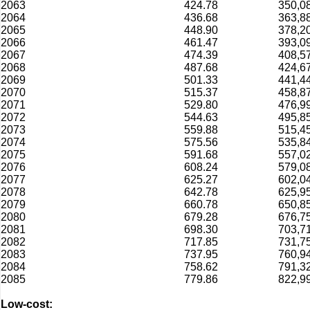
2063
424.78
350,0
2064
436.68
363,8
2065
448.90
378,2
2066
461.47
393,0
2067
474.39
408,5
2068
487.68
424,6
2069
501.33
441,4
2070
515.37
458,8
2071
529.80
476,9
2072
544.63
495,8
2073
559.88
515,4
2074
575.56
535,8
2075
591.68
557,0
2076
608.24
579,0
2077
625.27
602,0
2078
642.78
625,9
2079
660.78
650,8
2080
679.28
676,7
2081
698.30
703,7
2082
717.85
731,7
2083
737.95
760,9
2084
758.62
791,3
2085
779.86
822,9
Low-cost: