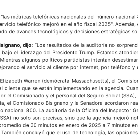
"las métricas telefónicas nacionales del número nacional
servicio telefónico mejoró en el año fiscal 2025". Además,
ltado de avances tecnológicos y decisiones estratégicas so
signano, dijo:
“Los resultados de la auditoría no sorpren
a bajo el liderazgo del Presidente Trump. Estamos atendi
ientras algunos políticos partidistas intentan desestimar
rando el servicio al cliente por internet, por teléfono y e
a Elizabeth Warren (demócrata-Massachusetts), el Comisio
 al cliente que se están implementando en la agencia. Cu
or el Comisionado y el personal del Seguro Social (SSA),
a, el Comisionado Bisignano y la Senadora acordaron real
nacional 800. La auditoría de la Oficina del Inspector G
SA) no solo son precisas, sino que la agencia mejoró not
 promedio de 30 minutos en enero de 2025 a 7 minutos en
 También concluyó que el uso de tecnología, las opciones