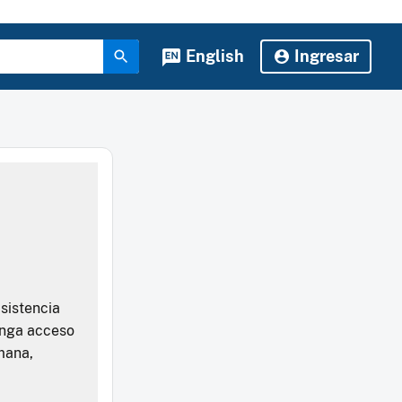
English
Ingresar
asistencia
tenga acceso
emana,