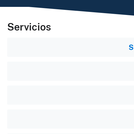
Servicios
Popular
S
tasks