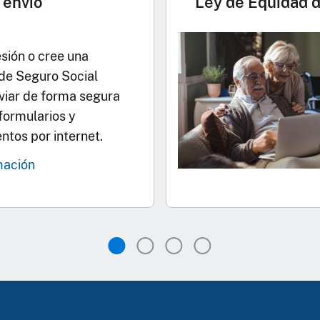
 envío
Ley de Equidad d
esión o cree una
de Seguro Social
viar de forma segura
 formularios y
tos por internet.
mación