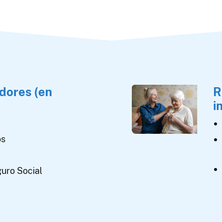
dores (en
R
i
os
uro Social