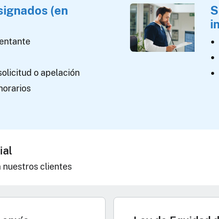
signados (en
S
i
entante
solicitud o apelación
norarios
ial
a nuestros clientes