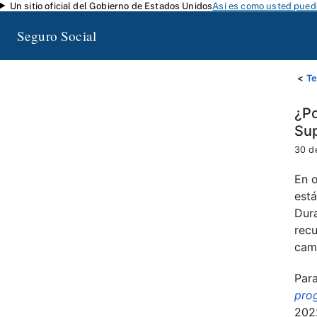
Un sitio oficial del Gobierno de Estados Unidos
Así es como usted puede
Saltar al contenido principal
Seguro Social
T
¿Po
Sup
30 d
En o
está
Dura
rec
cam
Para
pro
202