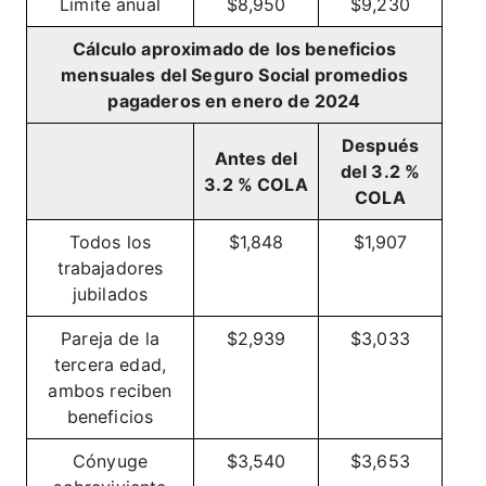
Límite anual
$8,950
$9,230
Cálculo aproximado de los beneficios
mensuales del Seguro Social promedios
pagaderos en enero de 2024
Después
Antes del
del 3.2 %
3.2 % COLA
COLA
Todos los
$1,848
$1,907
trabajadores
jubilados
Pareja de la
$2,939
$3,033
tercera edad,
ambos reciben
beneficios
Cónyuge
$3,540
$3,653