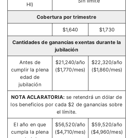
Sin límite
HI)
Cobertura por trimestre
$1,640
$1,730
Cantidades de ganancias exentas durante la
jubilación
Antes de
$21,240/año
$22,320/año
cumplir la plena
($1,770/mes)
($1,860/mes)
edad de
jubilación
NOTA ACLARATORIA:
se retendrá un dólar de
los beneficios por cada $2 de ganancias sobre
el límite.
El año en que
$56,520/año
$59,520/año
cumpla la plena
($4,710/mes)
($4,960/mes)