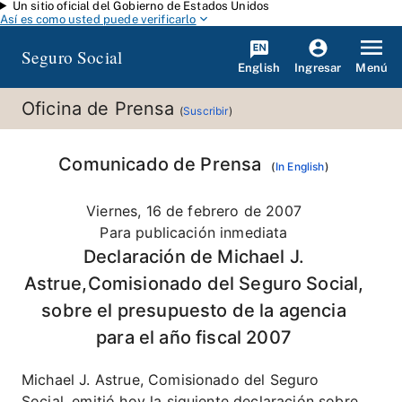
Un sitio oficial del Gobierno de Estados Unidos
Saltar al contenido principal
Así es como usted puede verificarlo
Seguro Social
English
Menú
Ingresar
Oficina de Prensa
(
Suscribir
)
Comunicado de Prensa
(
In English
)
Viernes, 16 de febrero de 2007
Para publicación inmediata
Declaración de Michael J.
Astrue,Comisionado del Seguro Social,
sobre el presupuesto de la agencia
para el año fiscal 2007
Michael J. Astrue, Comisionado del Seguro
Social, emitió hoy la siguiente declaración sobre