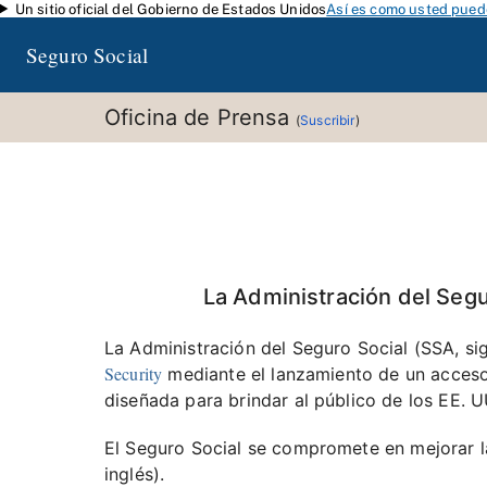
Un sitio oficial del Gobierno de Estados Unidos
Así es como usted puede
Saltar al contenido principal
Seguro Social
Oficina de Prensa
(
Suscribir
)
La Administración del Segu
La Administración del Seguro Social (SSA, sig
Security
mediante el lanzamiento de un acceso 
diseñada para brindar al público de los EE. UU
El Seguro Social se compromete en mejorar la 
inglés).