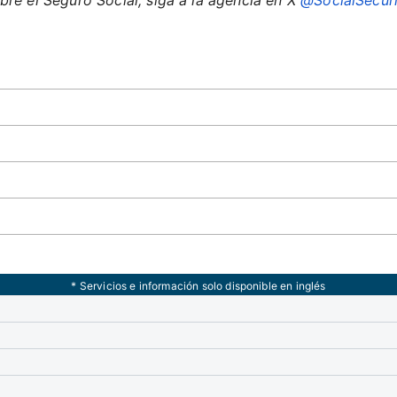
bre el Seguro Social, siga a la agencia en X
@SocialSecuri
* Servicios e información solo disponible en inglés