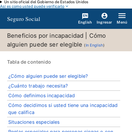
Un sitio oficial del Gobierno de Estados Unidos
Saltar al contenido principal
Así es como usted puede verificarlo
Seguro Social
English
Menú
Ingresar
Beneficios por incapacidad | Cómo
alguien puede ser elegible
(
In English
)
Tabla de contenido
¿Cómo alguien puede ser elegible?
¿Cuánto trabajo necesita?
Cómo definimos incapacidad
Cómo decidimos si usted tiene una incapacidad
que califica
Situaciones especiales
Reglas especiales para personas ciegas o con