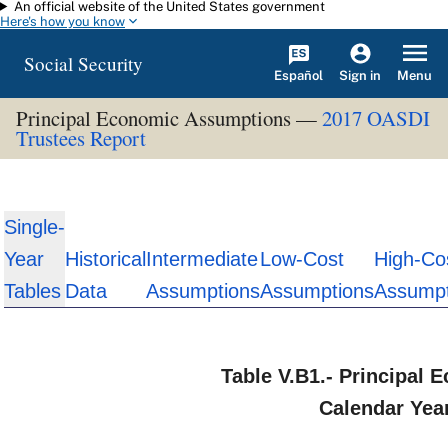
An official website of the United States government
Skip to main content
Here's how you know
Social Security
Español
Menu
Sign in
Principal Economic Assumptions —
2017 OASDI
Trustees Report
Single-
Year
Historical
Intermediate
Low-Cost
High-Co
Tables
Data
Assumptions
Assumptions
Assumpt
Table V.B1.- Principal
Calendar Yea