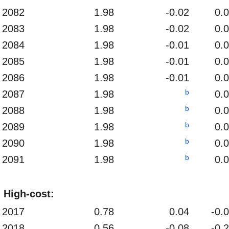
2082
1.98
-0.02
0.
2083
1.98
-0.02
0.
2084
1.98
-0.01
0.
2085
1.98
-0.01
0.
2086
1.98
-0.01
0.
b
2087
1.98
0.
b
2088
1.98
0.
b
2089
1.98
0.
b
2090
1.98
0.
b
2091
1.98
0.
High-cost:
2017
0.78
0.04
-0.
2018
0.56
-0.08
-0.