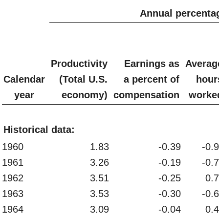
Annual percentag
Productivity
Earnings as
Averag
Calendar
(Total U.S.
a percent of
hour
year
economy)
compensation
worke
Historical data:
1960
1.83
-0.39
-0.
1961
3.26
-0.19
-0.
1962
3.51
-0.25
0.
1963
3.53
-0.30
-0.
1964
3.09
-0.04
0.