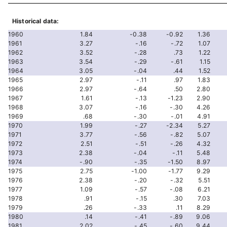
Historical data:
1960
1.84
-0.38
-0.92
1.36
1961
3.27
-.16
-.72
1.07
1962
3.52
-.28
.73
1.22
1963
3.54
-.29
-.61
1.15
1964
3.05
-.04
.44
1.52
1965
2.97
-.11
.97
1.83
1966
2.97
-.64
.50
2.80
1967
1.61
-.13
-1.23
2.90
1968
3.07
-.16
-.30
4.26
1969
.68
-.30
-.01
4.91
1970
1.99
-.27
-2.34
5.27
1971
3.77
-.56
-.82
5.07
1972
2.51
-.51
-.26
4.32
1973
2.38
-.04
-.11
5.48
1974
-.90
-.35
-1.50
8.97
1975
2.75
-1.00
-1.77
9.29
1976
2.38
-.20
-.32
5.51
1977
1.09
-.57
-.08
6.21
1978
.91
-.15
.30
7.03
1979
.26
-.33
.11
8.29
1980
.14
-.41
-.89
9.06
1981
2.02
-.45
-.60
9.44