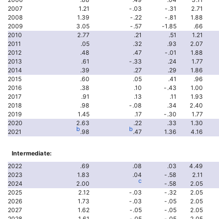
2007
1.21
-.03
-.31
2.71
2008
1.39
-.22
-.81
1.88
2009
3.05
-.57
-1.85
.66
2010
2.77
.21
.51
1.21
2011
.05
.32
.93
2.07
2012
.48
.47
-.01
1.88
2013
.61
-.33
.24
1.77
2014
.39
.27
.29
1.86
2015
.60
.05
.41
.96
2016
.38
.10
-.43
1.00
2017
.91
.13
.11
1.93
2018
.98
-.08
.34
2.40
2019
1.45
.17
-.30
1.77
2020
2.63
.22
.33
1.30
b
b
2021
.98
.47
1.36
4.16
Intermediate:
2022
.69
.08
.03
4.49
2023
1.83
.04
-.58
2.11
c
2024
2.00
-.58
2.05
2025
2.12
-.03
-.32
2.05
2026
1.73
-.03
-.05
2.05
2027
1.62
-.05
-.05
2.05
2028
1.61
-.05
-.05
2.05