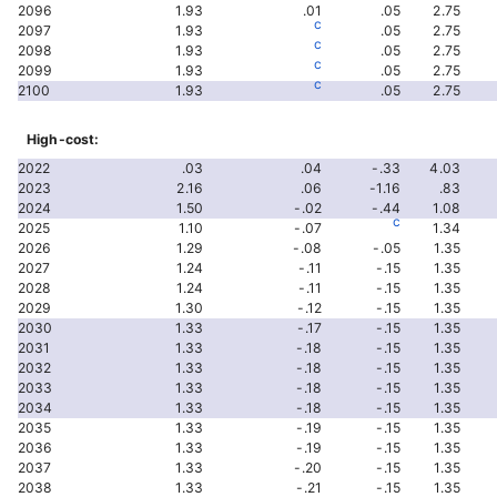
2096
1.93
.01
.05
2.75
c
2097
1.93
.05
2.75
c
2098
1.93
.05
2.75
c
2099
1.93
.05
2.75
c
2100
1.93
.05
2.75
High-cost:
2022
.03
.04
-.33
4.03
2023
2.16
.06
-1.16
.83
2024
1.50
-.02
-.44
1.08
c
2025
1.10
-.07
1.34
2026
1.29
-.08
-.05
1.35
2027
1.24
-.11
-.15
1.35
2028
1.24
-.11
-.15
1.35
2029
1.30
-.12
-.15
1.35
2030
1.33
-.17
-.15
1.35
2031
1.33
-.18
-.15
1.35
2032
1.33
-.18
-.15
1.35
2033
1.33
-.18
-.15
1.35
2034
1.33
-.18
-.15
1.35
2035
1.33
-.19
-.15
1.35
2036
1.33
-.19
-.15
1.35
2037
1.33
-.20
-.15
1.35
2038
1.33
-.21
-.15
1.35