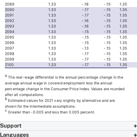
2089
1.33
-.18
-.15
1.35
2090
1.33
-.17
-.15
1.35
2091
1.33
-.17
-.15
1.35
2092
1.33
-.16
-.15
1.35
2093
1.33
-.16
-.15
1.35
2094
1.33
-.15
-.15
1.35
2095
1.33
-.15
-.15
1.35
2096
1.33
-.15
-.15
1.35
2097
1.33
-.13
-.15
1.35
2098
1.33
-.17
-.15
1.35
2099
1.33
-.17
-.15
1.35
2100
1.33
-.17
-.15
1.35
a
The real-wage differential is the annual percentage change in the
average annual wage in covered employment less the annual
percentage change in the Consumer Price Index. Values are rounded
after all computations.
b
Estimated values for 2021 vary slightly by alternative and are
shown for the intermediate assumptions.
c
Greater than -0.005 and less than 0.005 percent.
Support
Languages