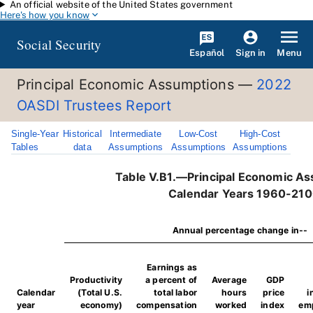
An official website of the United States government
Skip to main content
Here's how you know
Social Security
Español
Menu
Sign in
Principal Economic Assumptions —
2022
OASDI Trustees Report
Single-Year
Historical
Intermediate
Low-Cost
High-Cost
Tables
data
Assumptions
Assumptions
Assumptions
Table V.B1.—Principal Economic A
Calendar Years 1960-21
Annual percentage change in--
Earnings as
Productivity
a percent of
Average
GDP
Calendar
(Total U.S.
total labor
hours
price
i
year
economy)
compensation
worked
index
em