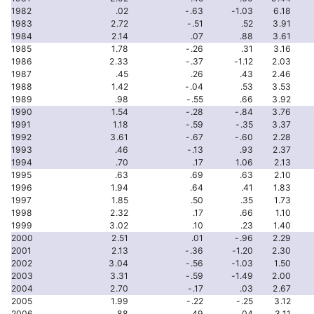
1982
.02
-.63
-1.03
6.18
1983
2.72
-.51
.52
3.91
1984
2.14
.07
.88
3.61
1985
1.78
-.26
.31
3.16
1986
2.33
-.37
-1.12
2.03
1987
.45
.26
.43
2.46
1988
1.42
-.04
.53
3.53
1989
.98
-.55
.66
3.92
1990
1.54
-.28
-.84
3.76
1991
1.18
-.59
-.35
3.37
1992
3.61
-.67
-.60
2.28
1993
.46
-.13
.93
2.37
1994
.70
.17
1.06
2.13
1995
.63
.69
.63
2.10
1996
1.94
.64
.41
1.83
1997
1.85
.50
.35
1.73
1998
2.32
.17
.66
1.10
1999
3.02
.10
.23
1.40
2000
2.51
.01
-.96
2.29
2001
2.13
-.36
-1.20
2.30
2002
3.04
-.56
-1.03
1.50
2003
3.31
-.59
-1.49
2.00
2004
2.70
-.17
.03
2.67
2005
1.99
-.22
-.25
3.12
2006
.88
.49
.04
3.11