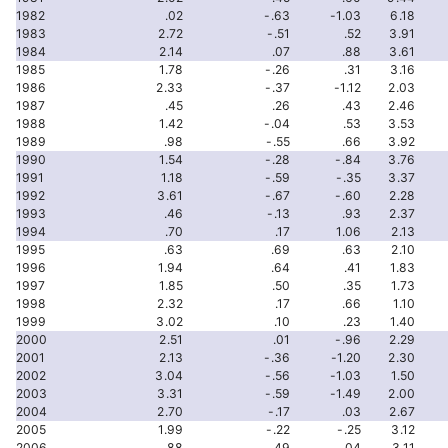
1982
.02
-.63
-1.03
6.18
1983
2.72
-.51
.52
3.91
1984
2.14
.07
.88
3.61
1985
1.78
-.26
.31
3.16
1986
2.33
-.37
-1.12
2.03
1987
.45
.26
.43
2.46
1988
1.42
-.04
.53
3.53
1989
.98
-.55
.66
3.92
1990
1.54
-.28
-.84
3.76
1991
1.18
-.59
-.35
3.37
1992
3.61
-.67
-.60
2.28
1993
.46
-.13
.93
2.37
1994
.70
.17
1.06
2.13
1995
.63
.69
.63
2.10
1996
1.94
.64
.41
1.83
1997
1.85
.50
.35
1.73
1998
2.32
.17
.66
1.10
1999
3.02
.10
.23
1.40
2000
2.51
.01
-.96
2.29
2001
2.13
-.36
-1.20
2.30
2002
3.04
-.56
-1.03
1.50
2003
3.31
-.59
-1.49
2.00
2004
2.70
-.17
.03
2.67
2005
1.99
-.22
-.25
3.12
2006
.88
.49
.04
3.11