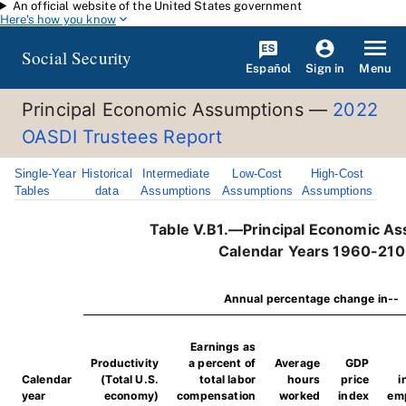
An official website of the United States government
Skip to main content
Here's how you know
Social Security
Español
Menu
Sign in
Principal Economic Assumptions —
2022
OASDI Trustees Report
Single-Year
Historical
Intermediate
Low-Cost
High-Cost
Tables
data
Assumptions
Assumptions
Assumptions
Table V.B1.—Principal Economic A
Calendar Years 1960-21
Annual percentage change in--
Earnings as
Productivity
a percent of
Average
GDP
Calendar
(Total U.S.
total labor
hours
price
i
year
economy)
compensation
worked
index
em