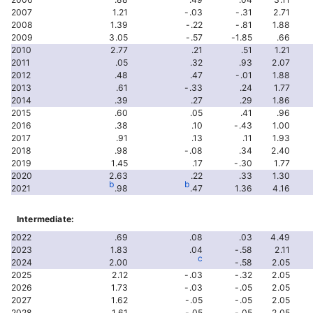
2007
1.21
-.03
-.31
2.71
2008
1.39
-.22
-.81
1.88
2009
3.05
-.57
-1.85
.66
2010
2.77
.21
.51
1.21
2011
.05
.32
.93
2.07
2012
.48
.47
-.01
1.88
2013
.61
-.33
.24
1.77
2014
.39
.27
.29
1.86
2015
.60
.05
.41
.96
2016
.38
.10
-.43
1.00
2017
.91
.13
.11
1.93
2018
.98
-.08
.34
2.40
2019
1.45
.17
-.30
1.77
2020
2.63
.22
.33
1.30
b
b
2021
.98
.47
1.36
4.16
Intermediate:
2022
.69
.08
.03
4.49
2023
1.83
.04
-.58
2.11
c
2024
2.00
-.58
2.05
2025
2.12
-.03
-.32
2.05
2026
1.73
-.03
-.05
2.05
2027
1.62
-.05
-.05
2.05
2028
1.61
-.05
-.05
2.05