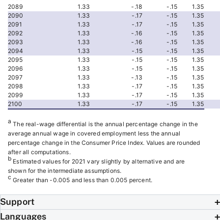
2089
1.33
-.18
-.15
1.35
2090
1.33
-.17
-.15
1.35
2091
1.33
-.17
-.15
1.35
2092
1.33
-.16
-.15
1.35
2093
1.33
-.16
-.15
1.35
2094
1.33
-.15
-.15
1.35
2095
1.33
-.15
-.15
1.35
2096
1.33
-.15
-.15
1.35
2097
1.33
-.13
-.15
1.35
2098
1.33
-.17
-.15
1.35
2099
1.33
-.17
-.15
1.35
2100
1.33
-.17
-.15
1.35
a
The real-wage differential is the annual percentage change in the
average annual wage in covered employment less the annual
percentage change in the Consumer Price Index. Values are rounded
after all computations.
b
Estimated values for 2021 vary slightly by alternative and are
shown for the intermediate assumptions.
c
Greater than -0.005 and less than 0.005 percent.
Support
Languages