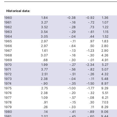
Historical data:
1960
1.84
-0.38
-0.92
1.36
1961
3.27
-.16
-.72
1.07
1962
3.52
-.28
.73
1.22
1963
3.54
-.29
-.61
1.15
1964
3.05
-.04
.44
1.52
1965
2.97
-.11
.97
1.83
1966
2.97
-.64
.50
2.80
1967
1.61
-.13
-1.23
2.90
1968
3.07
-.16
-.30
4.26
1969
.68
-.30
-.01
4.91
1970
1.99
-.27
-2.34
5.27
1971
3.77
-.56
-.82
5.07
1972
2.51
-.51
-.26
4.32
1973
2.38
-.04
-.11
5.48
1974
-.90
-.35
-1.50
8.97
1975
2.75
-1.00
-1.77
9.29
1976
2.38
-.20
-.32
5.51
1977
1.09
-.57
-.08
6.21
1978
.91
-.15
.30
7.03
1979
.26
-.33
.11
8.29
1980
.14
-.41
-.89
9.06
1981
2.02
-.45
-.60
9.44