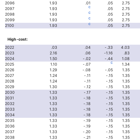
2096
1.93
.01
.05
2.75
c
2097
1.93
.05
2.75
c
2098
1.93
.05
2.75
c
2099
1.93
.05
2.75
c
2100
1.93
.05
2.75
High-cost:
2022
.03
.04
-.33
4.03
2023
2.16
.06
-1.16
.83
2024
1.50
-.02
-.44
1.08
c
2025
1.10
-.07
1.34
2026
1.29
-.08
-.05
1.35
2027
1.24
-.11
-.15
1.35
2028
1.24
-.11
-.15
1.35
2029
1.30
-.12
-.15
1.35
2030
1.33
-.17
-.15
1.35
2031
1.33
-.18
-.15
1.35
2032
1.33
-.18
-.15
1.35
2033
1.33
-.18
-.15
1.35
2034
1.33
-.18
-.15
1.35
2035
1.33
-.19
-.15
1.35
2036
1.33
-.19
-.15
1.35
2037
1.33
-.20
-.15
1.35
2038
1.33
-.21
-.15
1.35