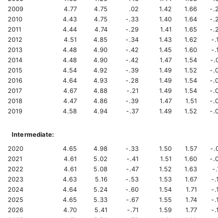
2009
4.77
4.75
.02
1.42
1.66
-.
2010
4.43
4.75
-.33
1.40
1.64
-.
2011
4.44
4.74
-.29
1.41
1.65
-.
2012
4.51
4.85
-.34
1.43
1.62
-.
2013
4.48
4.90
-.42
1.45
1.60
-.
2014
4.48
4.90
-.42
1.47
1.54
-.
2015
4.54
4.92
-.39
1.49
1.52
-.
2016
4.64
4.93
-.28
1.49
1.54
-.
2017
4.67
4.88
-.21
1.49
1.54
-.
2018
4.47
4.86
-.39
1.47
1.51
-.
2019
4.58
4.94
-.37
1.49
1.52
-.
Intermediate:
2020
4.65
4.98
-.33
1.50
1.57
-.
2021
4.61
5.02
-.41
1.51
1.60
-.
2022
4.61
5.08
-.47
1.52
1.63
-.
2023
4.63
5.16
-.53
1.53
1.67
-.
2024
4.64
5.24
-.60
1.54
1.71
-.
2025
4.65
5.33
-.67
1.55
1.74
-.
2026
4.70
5.41
-.71
1.59
1.77
-.