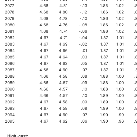
2077
4.68
4.81
-.13
1.85
1.02
.
2078
4.68
4.80
-.12
1.86
1.02
.
2079
4.68
4.78
-.10
1.86
1.02
.
2080
4.68
4.76
-.08
1.86
1.02
.
2081
4.68
4.74
-.06
1.86
1.02
.
2082
4.67
4.71
-.04
1.87
1.01
.
2083
4.67
4.69
-.02
1.87
1.01
.
2084
4.67
4.66
.01
1.87
1.01
.
2085
4.67
4.64
.03
1.87
1.01
.
2086
4.67
4.62
.05
1.87
1.01
.
2087
4.66
4.60
.07
1.87
1.01
.
2088
4.66
4.58
.08
1.88
1.00
.
2089
4.66
4.57
.09
1.88
1.00
.
2090
4.66
4.57
.10
1.88
1.00
.
2091
4.66
4.57
.10
1.89
1.00
.
2092
4.67
4.58
.09
1.89
1.00
.
2093
4.67
4.58
.08
1.89
1.00
.
2094
4.67
4.60
.07
1.90
.99
.
2095
4.67
4.62
.06
1.90
.96
.
High-cost: