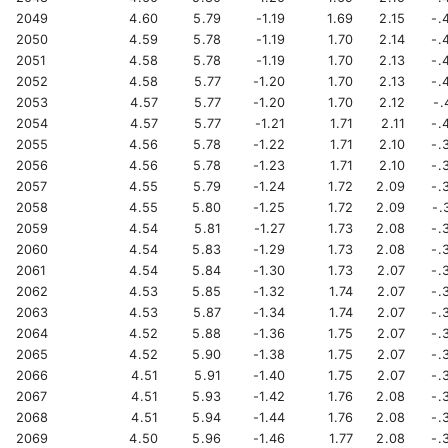
2049
4.60
5.79
-1.19
1.69
2.15
-.
2050
4.59
5.78
-1.19
1.70
2.14
-.
2051
4.58
5.78
-1.19
1.70
2.13
-.
2052
4.58
5.77
-1.20
1.70
2.13
-.
2053
4.57
5.77
-1.20
1.70
2.12
-.
2054
4.57
5.77
-1.21
1.71
2.11
-.
2055
4.56
5.78
-1.22
1.71
2.10
-.
2056
4.56
5.78
-1.23
1.71
2.10
-.
2057
4.55
5.79
-1.24
1.72
2.09
-.
2058
4.55
5.80
-1.25
1.72
2.09
-.
2059
4.54
5.81
-1.27
1.73
2.08
-.
2060
4.54
5.83
-1.29
1.73
2.08
-.
2061
4.54
5.84
-1.30
1.73
2.07
-.
2062
4.53
5.85
-1.32
1.74
2.07
-.
2063
4.53
5.87
-1.34
1.74
2.07
-.
2064
4.52
5.88
-1.36
1.75
2.07
-.
2065
4.52
5.90
-1.38
1.75
2.07
-.
2066
4.51
5.91
-1.40
1.75
2.07
-.
2067
4.51
5.93
-1.42
1.76
2.08
-.
2068
4.51
5.94
-1.44
1.76
2.08
-.
2069
4.50
5.96
-1.46
1.77
2.08
-.