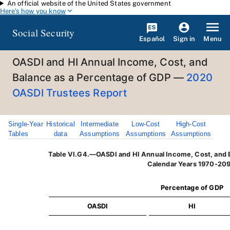
An official website of the United States government
Skip to main content
Here's how you know
Social Security
Español
Menu
Sign in
OASDI and HI Annual Income, Cost, and
Balance as a Percentage of GDP —
2020
OASDI Trustees Report
Single-Year
Historical
Intermediate
Low-Cost
High-Cost
Tables
data
Assumptions
Assumptions
Assumptions
Table VI.G4.—OASDI and HI Annual Income, Cost, and B
Calendar Years 1970-20
Percentage of GDP
OASDI
HI