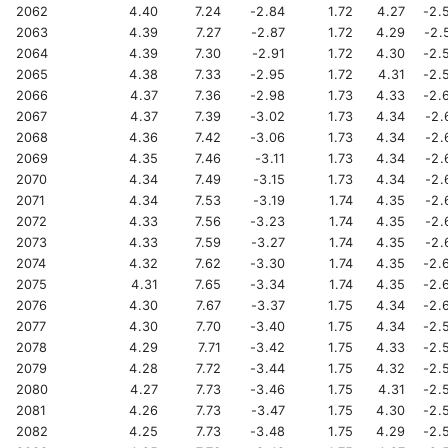
2062
4.40
7.24
-2.84
1.72
4.27
-2.
2063
4.39
7.27
-2.87
1.72
4.29
-2.
2064
4.39
7.30
-2.91
1.72
4.30
-2.
2065
4.38
7.33
-2.95
1.72
4.31
-2.
2066
4.37
7.36
-2.98
1.73
4.33
-2.
2067
4.37
7.39
-3.02
1.73
4.34
-2.
2068
4.36
7.42
-3.06
1.73
4.34
-2.
2069
4.35
7.46
-3.11
1.73
4.34
-2.
2070
4.34
7.49
-3.15
1.73
4.34
-2.
2071
4.34
7.53
-3.19
1.74
4.35
-2.
2072
4.33
7.56
-3.23
1.74
4.35
-2.
2073
4.33
7.59
-3.27
1.74
4.35
-2.
2074
4.32
7.62
-3.30
1.74
4.35
-2.
2075
4.31
7.65
-3.34
1.74
4.35
-2.
2076
4.30
7.67
-3.37
1.75
4.34
-2.
2077
4.30
7.70
-3.40
1.75
4.34
-2.
2078
4.29
7.71
-3.42
1.75
4.33
-2.
2079
4.28
7.72
-3.44
1.75
4.32
-2.
2080
4.27
7.73
-3.46
1.75
4.31
-2.
2081
4.26
7.73
-3.47
1.75
4.30
-2.
2082
4.25
7.73
-3.48
1.75
4.29
-2.