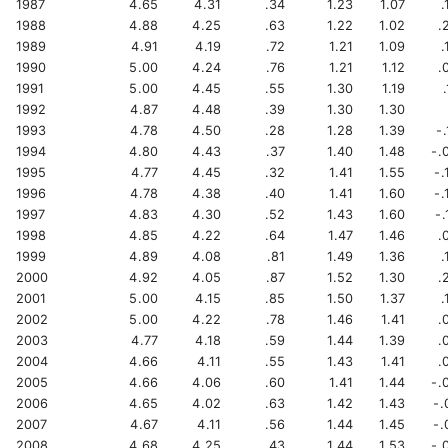
1987
4.65
4.31
.34
1.23
1.07
.
1988
4.88
4.25
.63
1.22
1.02
.
1989
4.91
4.19
.72
1.21
1.09
.
1990
5.00
4.24
.76
1.21
1.12
.
1991
5.00
4.45
.55
1.30
1.19
.
1992
4.87
4.48
.39
1.30
1.30
1993
4.78
4.50
.28
1.28
1.39
-.
1994
4.80
4.43
.37
1.40
1.48
-.
1995
4.77
4.45
.32
1.41
1.55
-.
1996
4.78
4.38
.40
1.41
1.60
-.
1997
4.83
4.30
.52
1.43
1.60
-.
1998
4.85
4.22
.64
1.47
1.46
.
1999
4.89
4.08
.81
1.49
1.36
.
2000
4.92
4.05
.87
1.52
1.30
.
2001
5.00
4.15
.85
1.50
1.37
.
2002
5.00
4.22
.78
1.46
1.41
.
2003
4.77
4.18
.59
1.44
1.39
.
2004
4.66
4.11
.55
1.43
1.41
.
2005
4.66
4.06
.60
1.41
1.44
-.
2006
4.65
4.02
.63
1.42
1.43
-.
2007
4.67
4.11
.56
1.44
1.45
-.
2008
4.68
4.25
.43
1.44
1.53
-.