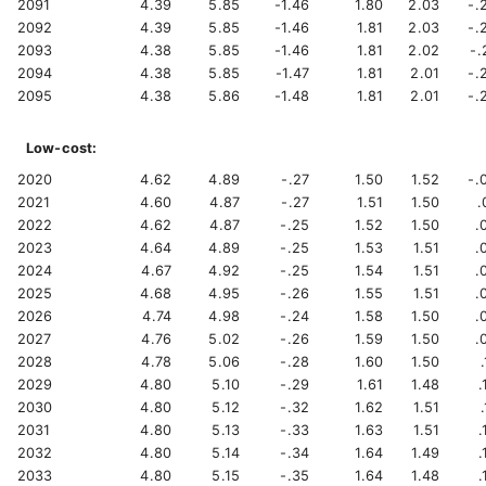
2091
4.39
5.85
-1.46
1.80
2.03
-.
2092
4.39
5.85
-1.46
1.81
2.03
-.
2093
4.38
5.85
-1.46
1.81
2.02
-.
2094
4.38
5.85
-1.47
1.81
2.01
-.
2095
4.38
5.86
-1.48
1.81
2.01
-.
Low-cost:
2020
4.62
4.89
-.27
1.50
1.52
-.
2021
4.60
4.87
-.27
1.51
1.50
.
2022
4.62
4.87
-.25
1.52
1.50
.
2023
4.64
4.89
-.25
1.53
1.51
.
2024
4.67
4.92
-.25
1.54
1.51
.
2025
4.68
4.95
-.26
1.55
1.51
.
2026
4.74
4.98
-.24
1.58
1.50
.
2027
4.76
5.02
-.26
1.59
1.50
.
2028
4.78
5.06
-.28
1.60
1.50
.
2029
4.80
5.10
-.29
1.61
1.48
.
2030
4.80
5.12
-.32
1.62
1.51
.
2031
4.80
5.13
-.33
1.63
1.51
.
2032
4.80
5.14
-.34
1.64
1.49
.
2033
4.80
5.15
-.35
1.64
1.48
.