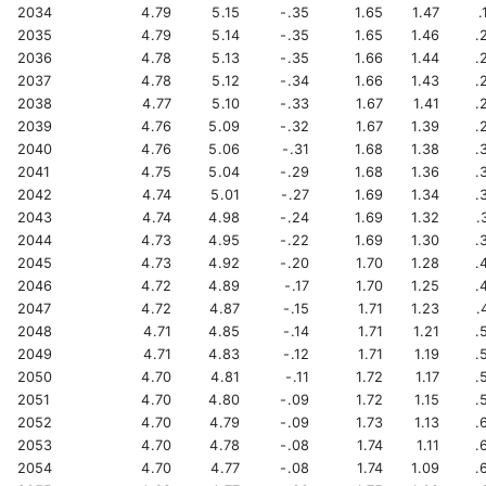
2034
4.79
5.15
-.35
1.65
1.47
.
2035
4.79
5.14
-.35
1.65
1.46
.
2036
4.78
5.13
-.35
1.66
1.44
.
2037
4.78
5.12
-.34
1.66
1.43
.
2038
4.77
5.10
-.33
1.67
1.41
.
2039
4.76
5.09
-.32
1.67
1.39
.
2040
4.76
5.06
-.31
1.68
1.38
.
2041
4.75
5.04
-.29
1.68
1.36
.
2042
4.74
5.01
-.27
1.69
1.34
.
2043
4.74
4.98
-.24
1.69
1.32
.
2044
4.73
4.95
-.22
1.69
1.30
.
2045
4.73
4.92
-.20
1.70
1.28
.
2046
4.72
4.89
-.17
1.70
1.25
.
2047
4.72
4.87
-.15
1.71
1.23
.
2048
4.71
4.85
-.14
1.71
1.21
.
2049
4.71
4.83
-.12
1.71
1.19
.
2050
4.70
4.81
-.11
1.72
1.17
.
2051
4.70
4.80
-.09
1.72
1.15
.
2052
4.70
4.79
-.09
1.73
1.13
.
2053
4.70
4.78
-.08
1.74
1.11
.
2054
4.70
4.77
-.08
1.74
1.09
.