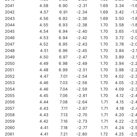
2041
4.58
6.90
-2.31
1.69
3.34
-1.
2042
4.57
6.91
-2.34
1.69
3.42
-1.
2043
4.56
6.92
-2.36
1.69
3.50
-1.
2044
4.55
6.93
-2.38
1.70
3.58
-1.
2045
4.54
6.94
-2.40
1.70
3.65
-1.
2046
4.53
6.94
-2.42
1.70
3.72
-2.
2047
4.52
6.95
-2.43
1.70
3.78
-2.
2048
4.51
6.96
-2.45
1.70
3.84
-2.
2049
4.50
6.97
-2.47
1.70
3.89
-2.
2050
4.49
6.98
-2.49
1.70
3.94
-2.
2051
4.48
6.99
-2.51
1.70
3.98
-2.
2052
4.47
7.01
-2.54
1.70
4.02
-2.
2053
4.46
7.03
-2.56
1.70
4.05
-2.
2054
4.46
7.04
-2.59
1.70
4.09
-2.
2055
4.45
7.06
-2.61
1.70
4.12
-2.
2056
4.44
7.08
-2.64
1.71
4.15
-2.
2057
4.43
7.11
-2.67
1.71
4.18
-2.
2058
4.43
7.13
-2.70
1.71
4.20
-2.
2059
4.42
7.16
-2.73
1.71
4.22
-2.
2060
4.41
7.18
-2.77
1.71
4.24
-2.
2061
4.41
7.21
-2.80
1.72
4.25
-2.