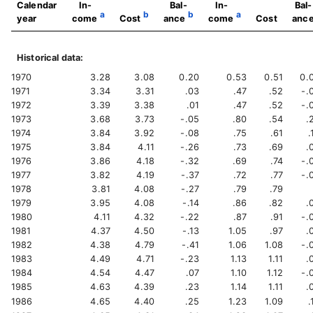
Calendar
In-
Bal-
In-
Bal-
a
b
b
a
year
come
Cost
ance
come
Cost
anc
Historical data:
1970
3.28
3.08
0.20
0.53
0.51
0.
1971
3.34
3.31
.03
.47
.52
-.
1972
3.39
3.38
.01
.47
.52
-.
1973
3.68
3.73
-.05
.80
.54
.
1974
3.84
3.92
-.08
.75
.61
.
1975
3.84
4.11
-.26
.73
.69
.
1976
3.86
4.18
-.32
.69
.74
-.
1977
3.82
4.19
-.37
.72
.77
-.
1978
3.81
4.08
-.27
.79
.79
1979
3.95
4.08
-.14
.86
.82
.
1980
4.11
4.32
-.22
.87
.91
-.
1981
4.37
4.50
-.13
1.05
.97
.
1982
4.38
4.79
-.41
1.06
1.08
-.
1983
4.49
4.71
-.23
1.13
1.11
.
1984
4.54
4.47
.07
1.10
1.12
-.
1985
4.63
4.39
.23
1.14
1.11
.
1986
4.65
4.40
.25
1.23
1.09
.