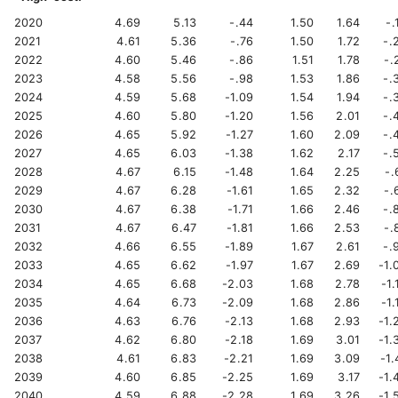
2020
4.69
5.13
-.44
1.50
1.64
-.
2021
4.61
5.36
-.76
1.50
1.72
-.
2022
4.60
5.46
-.86
1.51
1.78
-.
2023
4.58
5.56
-.98
1.53
1.86
-.
2024
4.59
5.68
-1.09
1.54
1.94
-.
2025
4.60
5.80
-1.20
1.56
2.01
-.
2026
4.65
5.92
-1.27
1.60
2.09
-.
2027
4.65
6.03
-1.38
1.62
2.17
-.
2028
4.67
6.15
-1.48
1.64
2.25
-.
2029
4.67
6.28
-1.61
1.65
2.32
-.
2030
4.67
6.38
-1.71
1.66
2.46
-.
2031
4.67
6.47
-1.81
1.66
2.53
-.
2032
4.66
6.55
-1.89
1.67
2.61
-.
2033
4.65
6.62
-1.97
1.67
2.69
-1.
2034
4.65
6.68
-2.03
1.68
2.78
-1.
2035
4.64
6.73
-2.09
1.68
2.86
-1.
2036
4.63
6.76
-2.13
1.68
2.93
-1.
2037
4.62
6.80
-2.18
1.69
3.01
-1.
2038
4.61
6.83
-2.21
1.69
3.09
-1.
2039
4.60
6.85
-2.25
1.69
3.17
-1.
2040
4.59
6.88
-2.28
1.69
3.26
-1.