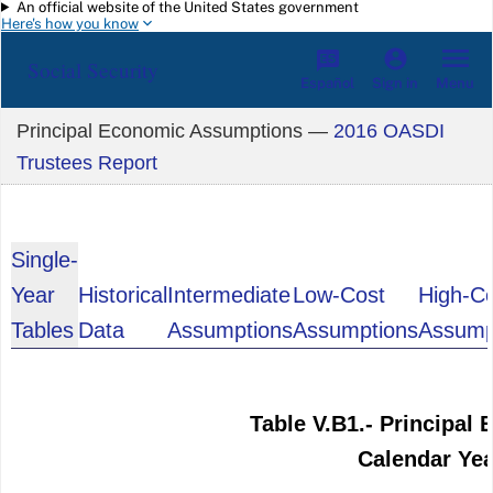
An official website of the United States government
Skip to main content
Here's how you know
Social Security
Español
Menu
Sign in
Principal Economic Assumptions —
2016 OASDI
Trustees Report
Single-
Year
Historical
Intermediate
Low-Cost
High-C
Tables
Data
Assumptions
Assumptions
Assump
Table V.B1.- Principal
Calendar Yea