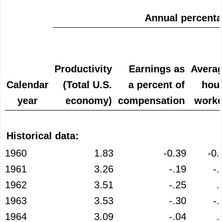
Annual percenta
Productivity
Earnings as
Avera
Calendar
(Total U.S.
a percent of
hou
year
economy)
compensation
work
Historical data:
1960
1.83
-0.39
-0.
1961
3.26
-.19
-.
1962
3.51
-.25
.
1963
3.53
-.30
-.
1964
3.09
-.04
.