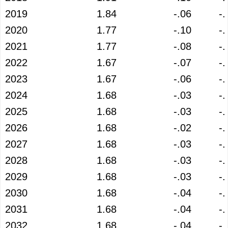
2019
1.84
-.06
-.
2020
1.77
-.10
-.
2021
1.77
-.08
-.
2022
1.67
-.07
-.
2023
1.67
-.06
-.
2024
1.68
-.03
-.
2025
1.68
-.03
-.
2026
1.68
-.02
-.
2027
1.68
-.03
-.
2028
1.68
-.03
-.
2029
1.68
-.03
-.
2030
1.68
-.04
-.
2031
1.68
-.04
-.
2032
1.68
-.04
-.