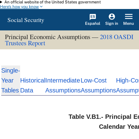
An official website of the United States government
Skip to main content
Here's how you know
Social Security
Español
Menu
Sign in
Principal Economic Assumptions —
2018 OASDI
Trustees Report
Single-
Year
Historical
Intermediate
Low-Cost
High-Co
Tables
Data
Assumptions
Assumptions
Assumpt
Table V.B1.- Principal
Calendar Yea