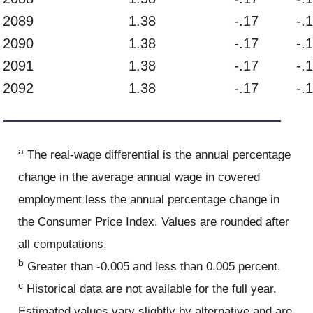
2089
1.38
-.17
-.
2090
1.38
-.17
-.
2091
1.38
-.17
-.
2092
1.38
-.17
-.
a
The real-wage differential is the annual percentage
change in the average annual wage in covered
employment less the annual percentage change in
the Consumer Price Index. Values are rounded after
all computations.
b
Greater than -0.005 and less than 0.005 percent.
c
Historical data are not available for the full year.
Estimated values vary slightly by alternative and are