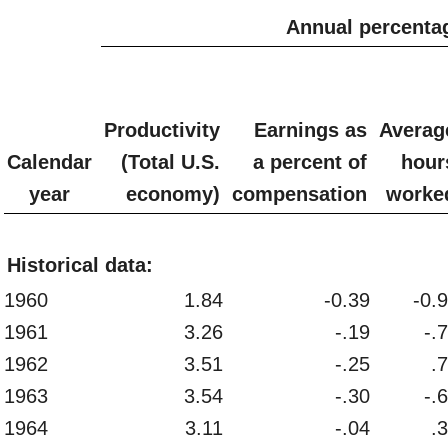
Annual percentag
Productivity
Earnings as
Averag
Calendar
(Total U.S.
a percent of
hour
year
economy)
compensation
worke
Historical data:
1960
1.84
-0.39
-0.
1961
3.26
-.19
-.
1962
3.51
-.25
.
1963
3.54
-.30
-.
1964
3.11
-.04
.